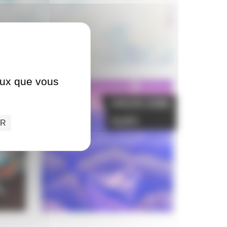
ceux que vous
erçant
Concours Jeunes
Talents
ER