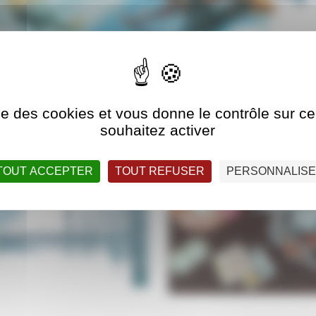
ise des cookies et vous donne le contrôle sur 
souhaitez activer
Boutique
Kit comm
2026
TOUT ACCEPTER
TOUT REFUSER
PERSONNALIS